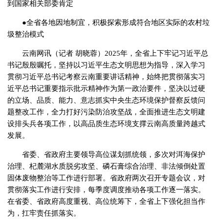
到国家相关部委肯定
●全省各地因地制宜，积极探索形成符合地区实际的农村垃
圾整治模式
云南网讯（记者 胡晓蓉）2025年，全省上下牢记习近平总
书记殷殷嘱托，坚持以习近平生态文明思想为指导，深入学习
贯彻习近平总书记考察云南重要讲话精神，始终把贯彻落实习
近平总书记重要指示批示精神作为第一政治要件，坚决以过硬
的立场、品质、能力、意志抓实中央生态环境保护督察反馈问
题整改工作，全力打好污染防治攻坚战，全面推进生态文明建
设排头兵各项工作，以高品质生态环境支撑云南高质量跨越式
发展。
省委、省政府主要领导高位谋划抓统领，多次对洱海保护
治理、杞麓湖水质脱劣攻坚、磷石膏综合治理、非法倾倒处置
固体废物整治等工作进行部署。省政府两次召开专题会议，对
贯彻落实工作进行安排，每季度调度推动各项工作逐一落实。
在省委、省政府高度重视、高位统筹下，全省上下强化担当作
为，扛牢责任抓落实。