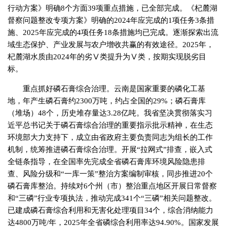
行动方案》明确8个方面39项重点措施，已全部完成。《杞麓湖
督察问题整改专项方案》明确的2024年应完成的1项任务3条措
施、2025年应完成的4项任务18条措施均已完成。逐渐探索出流
域生态保护、产业发展与农户增收共赢的有效途径。2025年，
杞麓湖水质由2024年的劣Ⅴ类提升为Ⅴ类，按期实现脱劣目
标。
重点抓好磷石膏综合治理。云南是国家重要的磷化工基
地，年产生磷石膏约2300万吨，约占全国的29%；磷石膏库
（堆场）48个，历史堆存量达3.28亿吨。我省坚决贯彻落实习
近平总书记关于磷石膏综合治理的重要指示批示精神，在生态
环境部大力支持下，成立由省政府主要负责同志为组长的工作
机制，统筹推进磷石膏综合治理。开展“拉网式”排查，嵌入式
全链条指导，在全国率先完成全省磷石膏库环境风险隐患排
查、风险分级和“一库一策”整治方案编制审核，同步推进20个
磷石膏库整治。持续对6个州（市）整治重点地区开展日常督察
和“三磷”行业专项执法，推动完成341个“三磷”相关问题整改。
已建成磷石膏综合利用和无害化处理项目34个，综合消纳能力
达4800万吨/年，2025年全省磷综合利用率达94.90%。国家发展