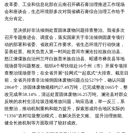
改革委、工业和信息化部在云南召开磷石膏治理推进工作现场
会和座谈会，生态环境部多次对我省磷石膏综合治理工作给予
充分肯定。
坚决抓好非法倾倒处置固体废物问题排查整治。我省多次
召开专题推进会、调度会，落实国家关于非法倾倒固废专项行
动的部署和省委、省政府工作要求。省生态环境厅行动快速，
妥善处置。相关负责人第一时间赴普洱市澜沧拉祜族自治县、
怒江傈僳族自治州兰坪白族普米族自治县、昭通市彝良县等地
现场督导问题整改。组织4个帮扶组赴16个州（市）开展专项排
查整治现场督导；在全省开展“拉网式”“起底式”大排查。截至目
前，全省共排查非法倾倒固体废物问题点位5279个，确认问题
2864个，涉固体废物规模约27.49万吨，已完成整改1665个，整
改完成率58.14%，清运处置固体废物16.25万吨。澜沧县对群众
反映的农村生活垃圾违规堆放问题，响应迅速，举一反三，系
统整治，推动机制重构和能力提升，探索形成符合地区实际的
“1356”农村垃圾整治模式，在解决历史欠账、 提升治理效能、
健全长效机制等方面取得了较好成效。