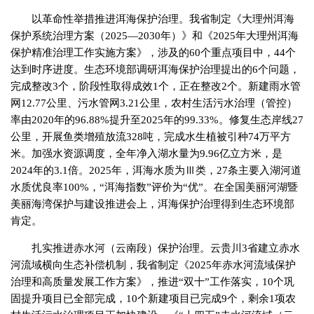
以革命性举措推进洱海保护治理。我省制定《大理州洱海
保护系统治理方案（2025—2030年）》和《2025年大理州洱海
保护精准治理工作实施方案》，涉及的60个重点项目中，44个
达到时序进度。生态环境部调研洱海保护治理提出的6个问题，
完成整改3个，阶段性取得成效1个，正在整改2个。新建雨水管
网12.77公里、污水管网3.21公里，农村生活污水治理（管控）
率由2020年的96.88%提升至2025年的99.33%。修复生态岸线27
公里，开展鱼类增殖放流328吨，完成水生植被引种74万平方
米。加强水资源调度，全年净入湖水量为9.96亿立方米，是
2024年的3.1倍。2025年，洱海水质为Ⅲ类，27条主要入湖河道
水质优良率100%，“洱海指数”评价为“优”。在全国美丽河湖暨
美丽海湾保护与建设推进会上，洱海保护治理得到生态环境部
肯定。
扎实推进赤水河（云南段）保护治理。云贵川3省建立赤水
河流域横向生态补偿机制，我省制定《2025年赤水河流域保护
治理和高质量发展工作方案》，推进“双十”工作落实，10个巩
固提升项目已全部完成，10个新建项目已完成9个，剩余1项农