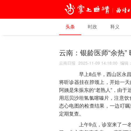
头条
时政
释义
云南：银龄医师“余热”
云南日报
2025-11-09 14:18:00
编辑
早上8点半，西山区永昌
将听诊器挂在脖颈上，开始一天
阿姨是朱振东的“老熟人”，由于
用厄贝沙坦氢氯噻嗪片，注意饮
态心电图的检查结果，一边叮嘱
定期复查。
上午9点，诊室来了一名尿