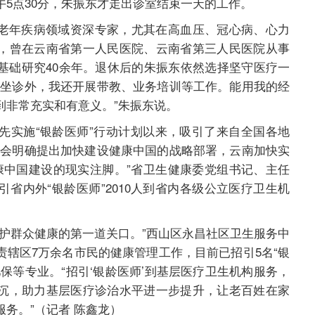
5点30分，朱振东才走出诊室结束一天的工作。
年疾病领域资深专家，尤其在高血压、冠心病、心力
，曾在云南省第一人民医院、云南省第三人民医院从事
基础研究40余年。退休后的朱振东依然选择坚守医疗一
了坐诊外，我还开展带教、业务培训等工作。能用我的经
到非常充实和有意义。”朱振东说。
先实施“银龄医师”行动计划以来，吸引了来自全国各地
全会明确提出加快建设健康中国的战略部署，云南加快实
健康中国建设的现实注脚。”省卫生健康委党组书记、主任
省内外“银龄医师”2010人到省内各级公立医疗卫生机
群众健康的第一道关口。”西山区永昌社区卫生服务中
责辖区7万余名市民的健康管理工作，目前已招引5名“银
保等专业。“招引‘银龄医师’到基层医疗卫生机构服务，
沉，助力基层医疗诊治水平进一步提升，让老百姓在家
务。”（记者 陈鑫龙）