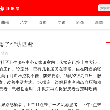
曲靖
艺文
直播
专题
影像
新闻
 暖了街坊四邻
：
曾奥
社区卫生服务中心专家诊室内，朱振东已换上白大褂，
的工作。诊室外，已有几名居民在等候。住在附近的张
近两个月血压控制不佳，前来复诊。“确诊2级高血压，服
食，改善生活方式。”朱振东一边解释患者动态血压和动
患者。患者临走时，朱振东再次提醒患者要定时吃药、
路感染者，上午11点来了一名流感患者，下午4点来