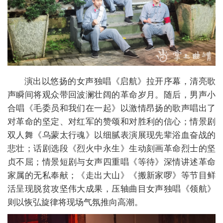
演出以悠扬的女声独唱《启航》拉开序幕，清亮歌
声瞬间将观众带回波澜壮阔的革命岁月。随后，男声小
合唱《毛委员和我们在一起》以激情昂扬的歌声唱出了
对革命的坚定、对红军的赞颂和对胜利的信心；情景剧
双人舞《乌蒙太行魂》以细腻表演展现先辈浴血奋战的
悲壮；话剧选段《烈火中永生》生动刻画革命烈士的坚
贞不屈；情景短剧与女声四重唱《等待》深情讲述革命
家属的无私奉献；《走出大山》《搬新家啰》等节目鲜
活呈现脱贫攻坚伟大成果，压轴曲目女声独唱《领航》
则以恢弘旋律将现场气氛推向高潮。