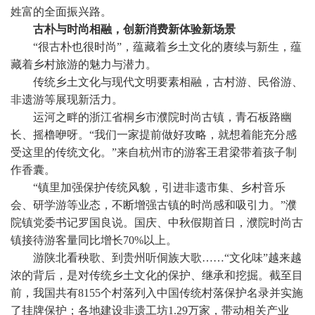
姓富的全面振兴路。
古朴与时尚相融，创新消费新体验新场景
“很古朴也很时尚”，蕴藏着乡土文化的赓续与新生，蕴
藏着乡村旅游的魅力与潜力。
传统乡土文化与现代文明要素相融，古村游、民俗游、
非遗游等展现新活力。
运河之畔的浙江省桐乡市濮院时尚古镇，青石板路幽
长、摇橹咿呀。“我们一家提前做好攻略，就想着能充分感
受这里的传统文化。”来自杭州市的游客王君梁带着孩子制
作香囊。
“镇里加强保护传统风貌，引进非遗市集、乡村音乐
会、研学游等业态，不断增强古镇的时尚感和吸引力。”濮
院镇党委书记罗国良说。国庆、中秋假期首日，濮院时尚古
镇接待游客量同比增长70%以上。
游陕北看秧歌、到贵州听侗族大歌……“文化味”越来越
浓的背后，是对传统乡土文化的保护、继承和挖掘。截至目
前，我国共有8155个村落列入中国传统村落保护名录并实施
了挂牌保护；各地建设非遗工坊1.29万家，带动相关产业