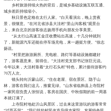
乡村旅游持续火热的背后，是城乡基础设施互联互通、
城乡差距持续缩小。
秋日景色定格在太行人家。“白天看演出，晚上赏夜
景，很惬意。”在河北省涉县大洼村“里山沟客栈”观景台
上，来自北京的游客徐志扬用手机向朋友分享美景。
“从太行山高速王金庄收费站出高速，十几分钟就到
了，新能源汽车还能在停车场充电，来一趟挺方便。”徐志
扬说。
“村里把旅游厕所、充电桩、路灯等基础设施都建好
了，游客愿意来、留得住。”大洼村党支部书记张巨元说。
今年以来，大洼村靠着“太行石头村”特色，累计接待游客约
70万人次。
镜头转向沂蒙山区。“住在老屋、宿在景区、隐于山
林，游客在我们这儿，推窗见绿。”山东省临朐县上寺院村
一家民宿负责人张恒说，客房在国庆、中秋假期的前一周基
本就订满了。
上寺院村地处沂山风景区，过去来这里游玩的游客常常
“过而不留”。“我们鼓励村民改造升级农家院，发展特色民