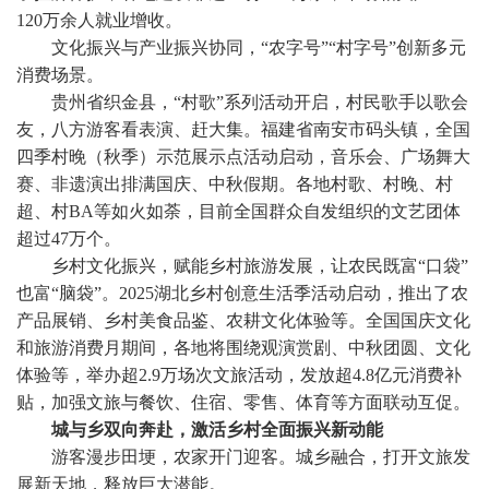
120万余人就业增收。
文化振兴与产业振兴协同，“农字号”“村字号”创新多元
消费场景。
贵州省织金县，“村歌”系列活动开启，村民歌手以歌会
友，八方游客看表演、赶大集。福建省南安市码头镇，全国
四季村晚（秋季）示范展示点活动启动，音乐会、广场舞大
赛、非遗演出排满国庆、中秋假期。各地村歌、村晚、村
超、村BA等如火如荼，目前全国群众自发组织的文艺团体
超过47万个。
乡村文化振兴，赋能乡村旅游发展，让农民既富“口袋”
也富“脑袋”。2025湖北乡村创意生活季活动启动，推出了农
产品展销、乡村美食品鉴、农耕文化体验等。全国国庆文化
和旅游消费月期间，各地将围绕观演赏剧、中秋团圆、文化
体验等，举办超2.9万场次文旅活动，发放超4.8亿元消费补
贴，加强文旅与餐饮、住宿、零售、体育等方面联动互促。
城与乡双向奔赴，激活乡村全面振兴新动能
游客漫步田埂，农家开门迎客。城乡融合，打开文旅发
展新天地，释放巨大潜能。