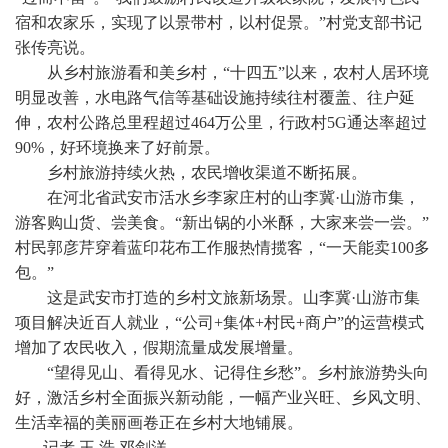
宿和农家乐，实现了以景带村，以村促景。”村党支部书记
张传亮说。
从乡村旅游看和美乡村，“十四五”以来，农村人居环境
明显改善，水电路气信等基础设施持续往村覆盖、往户延
伸，农村公路总里程超过464万公里，行政村5G通达率超过
90%，好环境换来了好前景。
乡村旅游持续火热，农民增收渠道不断拓展。
在河北省武安市活水乡李家庄村的山李冀·山游市集，
游客购山货、尝美食。“新出锅的小米酥，大家来尝一尝。”
村民郭彦芹穿着蓝印花布工作服热情揽客，“一天能卖100多
包。”
这是武安市打造的乡村文旅新场景。山李冀·山游市集
项目解决近百人就业，“公司+集体+村民+商户”的运营模式
增加了农民收入，假期流量成发展增量。
“望得见山、看得见水、记得住乡愁”。乡村旅游势头向
好，激活乡村全面振兴新动能，一幅产业兴旺、乡风文明、
生活幸福的美丽画卷正在乡村大地铺展。
记者 王 浩 邓剑洋