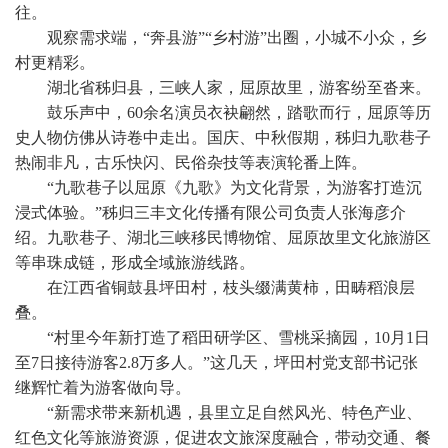
往。
观察需求端，“奔县游”“乡村游”出圈，小城不小众，乡
村更精彩。
湖北省秭归县，三峡人家，屈原故里，游客纷至沓来。
鼓乐声中，60余名演员衣袂翩然，踏歌而行，屈原等历
史人物仿佛从诗卷中走出。国庆、中秋假期，秭归九歌巷子
热闹非凡，古乐快闪、民俗杂技等表演轮番上阵。
“九歌巷子以屈原《九歌》为文化背景，为游客打造沉
浸式体验。”秭归三丰文化传播有限公司负责人张海彦介
绍。九歌巷子、湖北三峡移民博物馆、屈原故里文化旅游区
等串珠成链，形成全域旅游线路。
在江西省铜鼓县坪田村，枝头缀满黄柿，田畴稻浪层
叠。
“村里今年新打造了稻田研学区、雪桃采摘园，10月1日
至7日接待游客2.8万多人。”这几天，坪田村党支部书记张
继辉忙着为游客做向导。
“新需求带来新机遇，县里立足自然风光、特色产业、
红色文化等旅游资源，促进农文旅深度融合，带动交通、餐