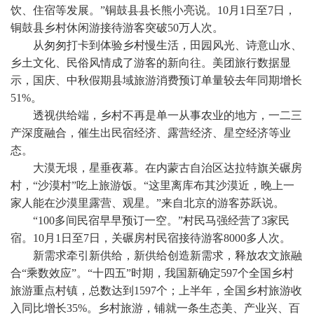
饮、住宿等发展。”铜鼓县县长熊小亮说。10月1日至7日，
铜鼓县乡村休闲游接待游客突破50万人次。
从匆匆打卡到体验乡村慢生活，田园风光、诗意山水、
乡土文化、民俗风情成了游客的新向往。美团旅行数据显
示，国庆、中秋假期县域旅游消费预订单量较去年同期增长
51%。
透视供给端，乡村不再是单一从事农业的地方，一二三
产深度融合，催生出民宿经济、露营经济、星空经济等业
态。
大漠无垠，星垂夜幕。在内蒙古自治区达拉特旗关碾房
村，“沙漠村”吃上旅游饭。“这里离库布其沙漠近，晚上一
家人能在沙漠里露营、观星。”来自北京的游客苏跃说。
“100多间民宿早早预订一空。”村民马强经营了3家民
宿。10月1日至7日，关碾房村民宿接待游客8000多人次。
新需求牵引新供给，新供给创造新需求，释放农文旅融
合“乘数效应”。“十四五”时期，我国新确定597个全国乡村
旅游重点村镇，总数达到1597个；上半年，全国乡村旅游收
入同比增长35%。乡村旅游，铺就一条生态美、产业兴、百