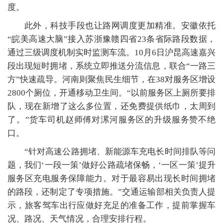
度。
此外，科技手段也让路网调度更加精准。安徽依托
“皖美高速大脑”接入苏浙豫赣四省23条省际路段数据，
通过三级调度机制实时监测车流。10月6日沪昆高速嘉兴
段出现短时拥堵，系统立即推送分流信息，联合“一路三
方”快速疏导。河南则聚焦民生细节，在38对服务区增设
2800个厕位，开通移动卫生间。“以前服务区上厕所要排
队，现在新增了这么多位置，还免费提供纸巾，太周到
了。”货车司机赵师傅对漯河服务区的升级服务赞不绝
口。
“针对高速公路拥堵、新能源车充电长时间排队等问
题，我们‘一段一策’做好公路疏堵保畅，‘一区一策’提升
服务区充电服务保障能力。对于最容易出现长时间拥堵
的路段，还制定了专项措施。”交通运输部相关负责人提
示，旅客驾车出行应做好充足的准备工作，提前掌握车
况、路况、天气情况，合理安排行程。