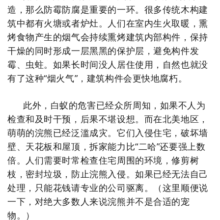
造，那么防霉防腐是重要的一环。很多传统木构建
筑中都有火塘或者炉灶。人们在室内生火取暖，熏
烤食物产生的
烟气会持续熏烤建筑内部构件，保持
干燥的同时形成一层黑黑的保护层，避免构件发
霉、虫蛀。
如果长时间没人居住使用，自然也就没
有了这种“烟火气”，建筑构件会更快地腐朽。
此外，白蚁的危害已经众所周知，如果不人为
检查和及时干预，后果不堪设想。而在北美地区，
萌萌的浣熊已经泛滥成灾。它们入侵住宅，破坏墙
壁、天花板和屋顶，拆家能力比“二哈”还要强上数
倍。人们需要时常检查住宅周围的环境，修剪树
枝，密封垃圾，防止浣熊入侵。如果已经无法自己
处理，只能花钱请专业的公司驱离
。
（这里顺便说
一下，对绝大多数人来说浣熊并不是合适的宠
物。）