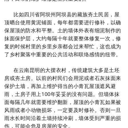
比如四川省阿坝州阿坝县的藏族夯土民居，屋
顶晒台使用黄泥铺面，每年都需要进行修补，以确
保屋顶的防水和平整。土的墙体外表有细泥制作的
抹面保护层，大约每隔十年就要整体修复一次，修
复的时候村里的乡里乡亲都会过来帮忙，
这也成为
了乡村聚落中重要的公共活动和联络感情的纽带。
在云南昆明的大摆衣村，传统建筑大多是土坯
房或夯土房。以前的村民们会用泥或者石灰抹面来
保护土墙，再加上维护得当的小青瓦屋顶遮风避
雨，土房子用上100年妥妥的没有问题。但墙体抹
面每隔几年就需要维护翻新，屋顶的小青瓦如果被
风雨或者小动物损坏，一定要及时修补。否则
一旦
雨水长时间沿着土墙持续冲刷，墙体受到严重的损
伤，可能会危及房屋的安全。