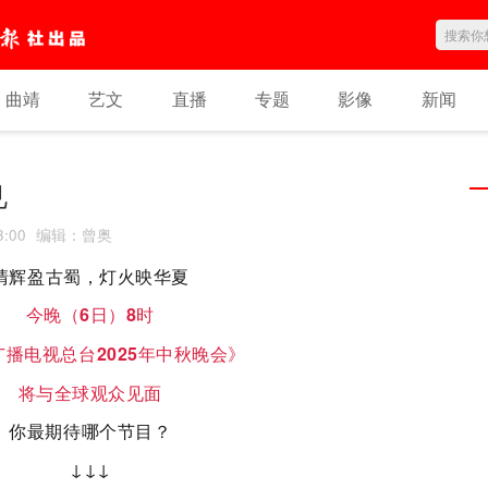
曲靖
艺文
直播
专题
影像
新闻
见
3:00
编辑
：
曾奥
清辉盈古蜀，灯火映华夏
今晚（6日）8时
播电视总台2025年中秋晚会》
将与全球观众见面
你最期待哪个节目？
↓↓↓